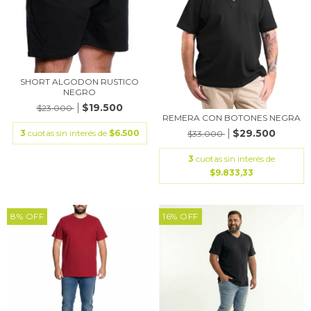
SHORT ALGODON RUSTICO
NEGRO
$19.500
$23.000
REMERA CON BOTONES NEGRA
$29.500
3
cuotas sin interés de
$6.500
$33.000
3
cuotas sin interés de
$9.833,33
8
%
OFF
16
%
OFF