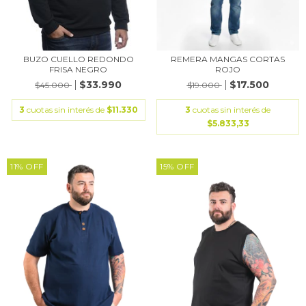
BUZO CUELLO REDONDO
REMERA MANGAS CORTAS
FRISA NEGRO
ROJO
$33.990
$17.500
$45.000
$19.000
3
cuotas sin interés de
$11.330
3
cuotas sin interés de
$5.833,33
11
%
OFF
15
%
OFF