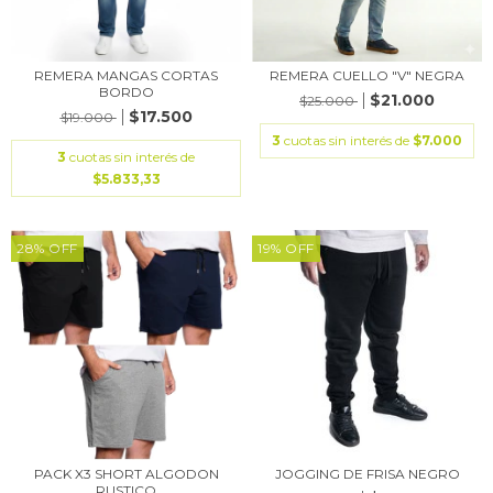
REMERA MANGAS CORTAS
REMERA CUELLO "V" NEGRA
BORDO
$21.000
$25.000
$17.500
$19.000
3
cuotas sin interés de
$7.000
3
cuotas sin interés de
$5.833,33
28
%
OFF
19
%
OFF
PACK X3 SHORT ALGODON
JOGGING DE FRISA NEGRO
RUSTICO