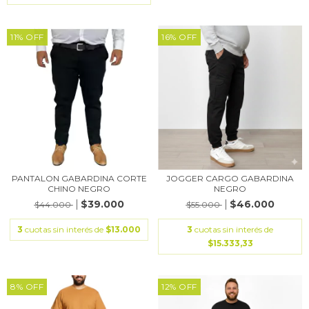
11
%
OFF
16
%
OFF
PANTALON GABARDINA CORTE
JOGGER CARGO GABARDINA
CHINO NEGRO
NEGRO
$39.000
$46.000
$44.000
$55.000
3
cuotas sin interés de
$13.000
3
cuotas sin interés de
$15.333,33
8
%
OFF
12
%
OFF