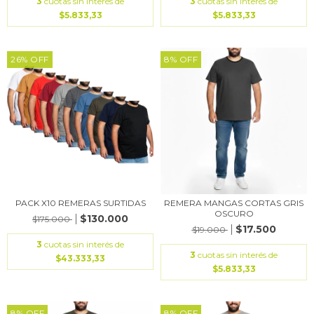
3
cuotas sin interés de
3
cuotas sin interés de
$5.833,33
$5.833,33
26
%
OFF
8
%
OFF
PACK X10 REMERAS SURTIDAS
REMERA MANGAS CORTAS GRIS
OSCURO
$130.000
$175.000
$17.500
$19.000
3
cuotas sin interés de
3
cuotas sin interés de
$43.333,33
$5.833,33
8
%
OFF
8
%
OFF