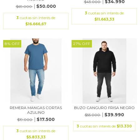
$34.990
$43.000
$50.000
$69.000
3
cuotas sin interés de
3
cuotas sin interés de
$11.663,33
$16.666,67
8
%
OFF
27
%
OFF
REMERA MANGAS CORTAS
BUZO CANGURO FRISA NEGRO
AZULINO
$39.990
$55.000
$17.500
$19.000
3
cuotas sin interés de
$13.330
3
cuotas sin interés de
$5.833,33