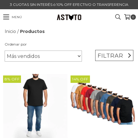
3 CUOTAS SIN INTERÉS ó 10% OFF EFECTIVO O TRANSFERENCIA
MENÚ
0
Inicio
/
Productos
Ordenar por
FILTRAR
8
%
OFF
14
%
OFF