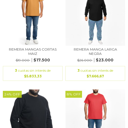
REMERA MANGAS CORTAS
REMERA MANGA LARGA
MAIZ
NEGRA
$17.500
$23.000
$19.000
$26.000
3
cuotas sin interés de
3
cuotas sin interés de
$5.833,33
$7.666,67
24
%
OFF
8
%
OFF