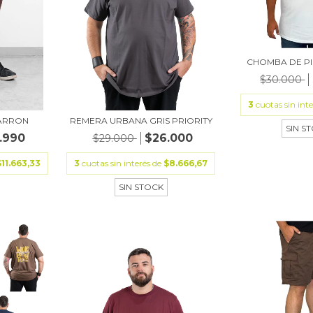
CHOMBA DE P
$30.000
3
cuotas sin int
MARRON
REMERA URBANA GRIS PRIORITY
SIN S
.990
$26.000
$29.000
$11.663,33
3
cuotas sin interés de
$8.666,67
SIN STOCK