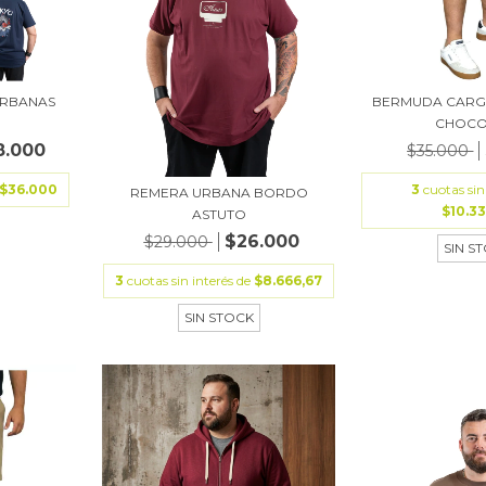
URBANAS
BERMUDA CARG
CHOCO
8.000
$35.000
$36.000
3
cuotas sin
REMERA URBANA BORDO
$10.3
ASTUTO
$26.000
$29.000
SIN S
3
cuotas sin interés de
$8.666,67
SIN STOCK