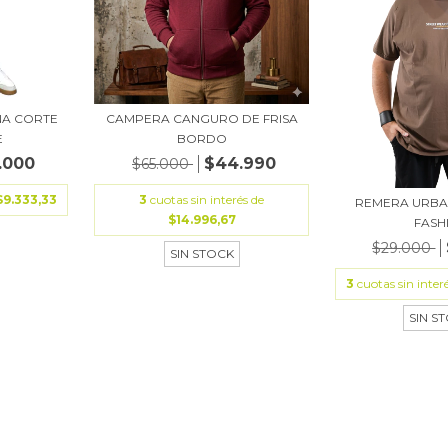
A CORTE
CAMPERA CANGURO DE FRISA
E
BORDO
.000
$44.990
$65.000
$9.333,33
3
cuotas sin interés de
REMERA URB
$14.996,67
FASH
$29.000
SIN STOCK
3
cuotas sin inter
SIN S