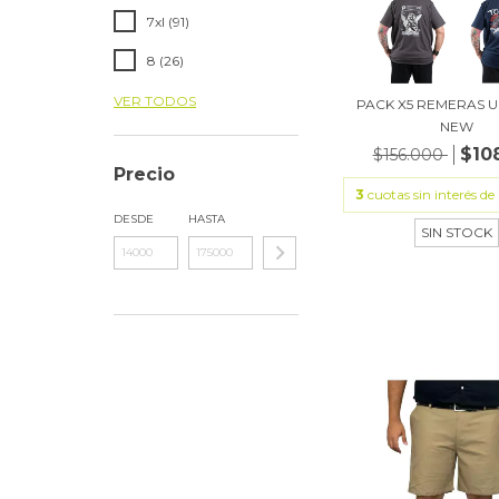
7xl (91)
8 (26)
VER TODOS
PACK X5 REMERAS 
NEW
$10
$156.000
Precio
3
cuotas sin interés de
DESDE
HASTA
SIN STOCK