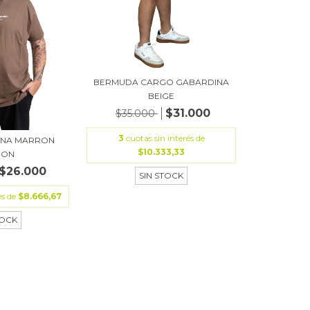
BERMUDA CARGO GABARDINA
BEIGE
$31.000
$35.000
3
cuotas sin interés de
ANA MARRON
$10.333,33
ION
$26.000
SIN STOCK
és de
$8.666,67
TOCK