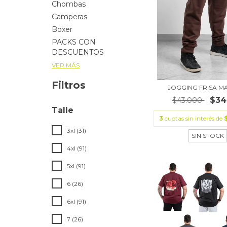
Chombas
Camperas
Boxer
PACKS CON
DESCUENTOS
VER MÁS
Filtros
JOGGING FRISA 
$34
$43.000
Talle
3
cuotas sin interés de
3xl (31)
SIN STOCK
4xl (91)
5xl (91)
6 (26)
6xl (91)
7 (26)