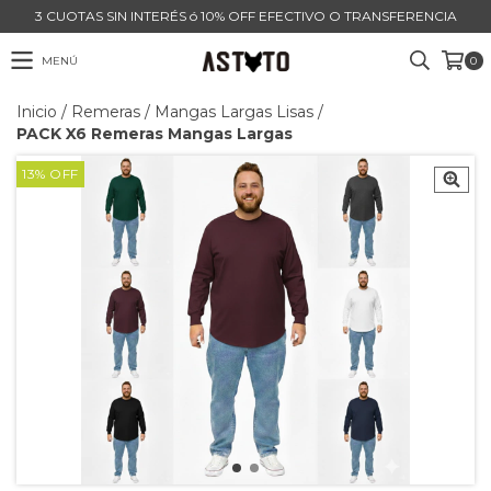
3 CUOTAS SIN INTERÉS ó 10% OFF EFECTIVO O TRANSFERENCIA
MENÚ
0
Inicio
/
Remeras
/
Mangas Largas Lisas
/
PACK X6 Remeras Mangas Largas
13
%
OFF