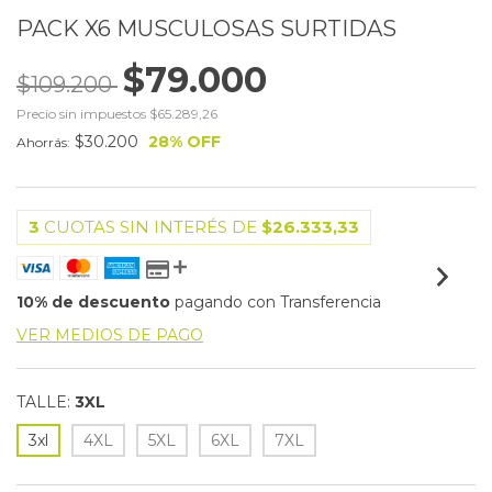
PACK X6 MUSCULOSAS SURTIDAS
$79.000
$109.200
Precio sin impuestos
$65.289,26
$30.200
28
% OFF
Ahorrás:
3
CUOTAS SIN INTERÉS DE
$26.333,33
10% de descuento
pagando con Transferencia
VER MEDIOS DE PAGO
TALLE:
3XL
3xl
4XL
5XL
6XL
7XL