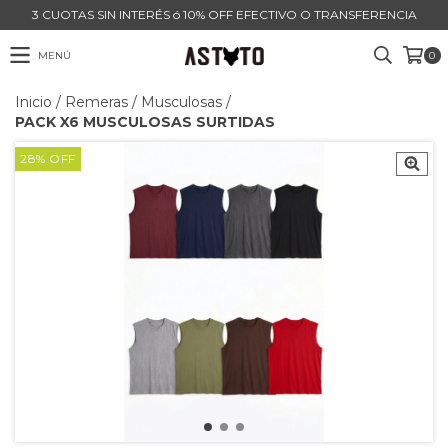
3 CUOTAS SIN INTERÉS ó 10% OFF EFECTIVO O TRANSFERENCIA
MENÚ
0
Inicio
/
Remeras
/
Musculosas
/
PACK X6 MUSCULOSAS SURTIDAS
28
%
OFF