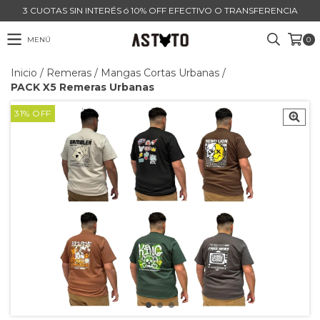
3 CUOTAS SIN INTERÉS ó 10% OFF EFECTIVO O TRANSFERENCIA
MENÚ
0
Inicio
/
Remeras
/
Mangas Cortas Urbanas
/
PACK X5 Remeras Urbanas
31
%
OFF