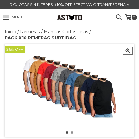
3 CUOTAS SIN INTERÉS ó 10% OFF EFECTIVO O TRANSFERENCIA
MENÚ
0
Inicio
/
Remeras
/
Mangas Cortas Lisas
/
PACK X10 REMERAS SURTIDAS
26
%
OFF