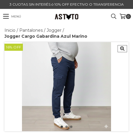
3 CUOTAS SIN INTERÉS ó 10% OFF EFECTIVO O TRANSFERENCIA
MENÚ
0
Inicio
/
Pantalones
/
Jogger
/
Jogger Cargo Gabardina Azul Marino
16
%
OFF