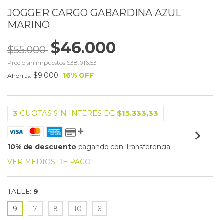
JOGGER CARGO GABARDINA AZUL
MARINO
$46.000
$55.000
Precio sin impuestos
$38.016,53
$9.000
16
% OFF
Ahorrás:
3
CUOTAS SIN INTERÉS DE
$15.333,33
10% de descuento
pagando con Transferencia
VER MEDIOS DE PAGO
TALLE:
9
9
7
8
10
6